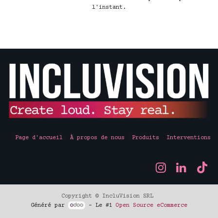
l'instant.
Page d'accueil
À propos de nous
Produits
Interventions
Copyright © IncluVision SRL
Généré par
- Le #1
Open Source eCommerce